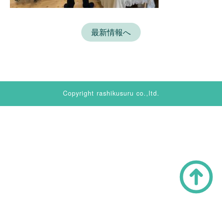
最新情報へ
Copyright rashikusuru co.,ltd.