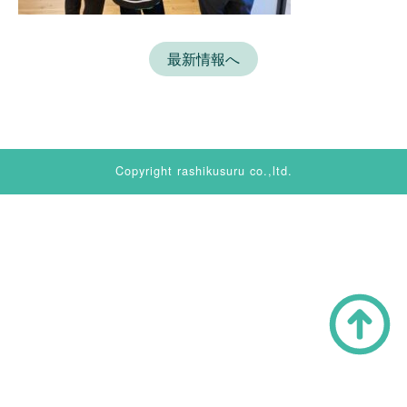
最新情報へ
Copyright rashikusuru co.,ltd.