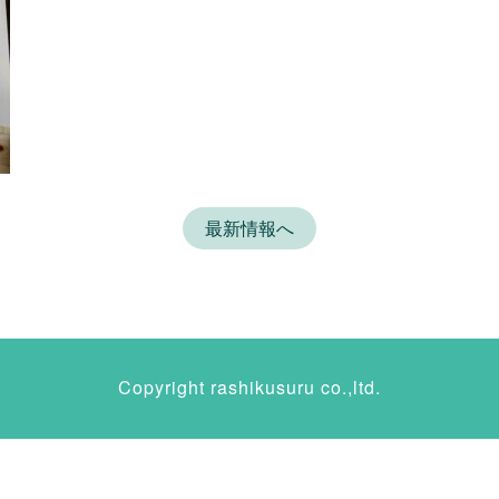
最新情報へ
Copyright rashikusuru co.,ltd.