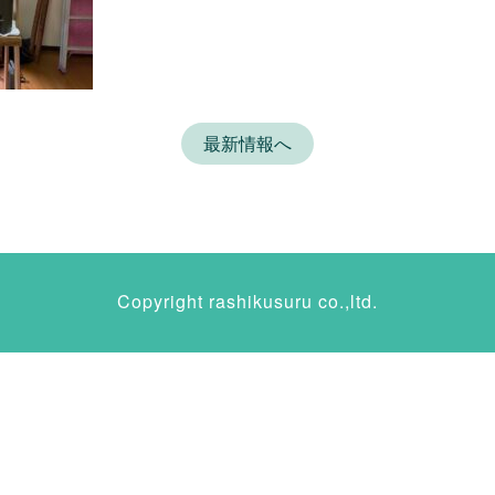
最新情報へ
Copyright rashikusuru co.,ltd.