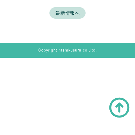
最新情報へ
Copyright rashikusuru co.,ltd.