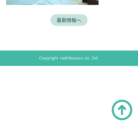
最新情報へ
Copyright rashikusuru co.,ltd.