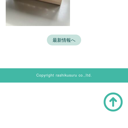
最新情報へ
Copyright rashikusuru co.,ltd.