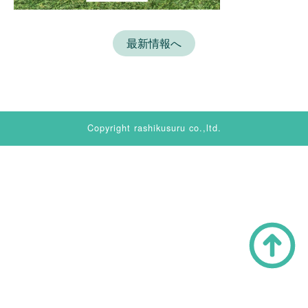
最新情報へ
Copyright rashikusuru co.,ltd.