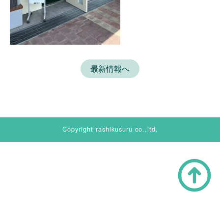
最新情報へ
Copyright rashikusuru co.,ltd.