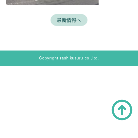
最新情報へ
Copyright rashikusuru co.,ltd.