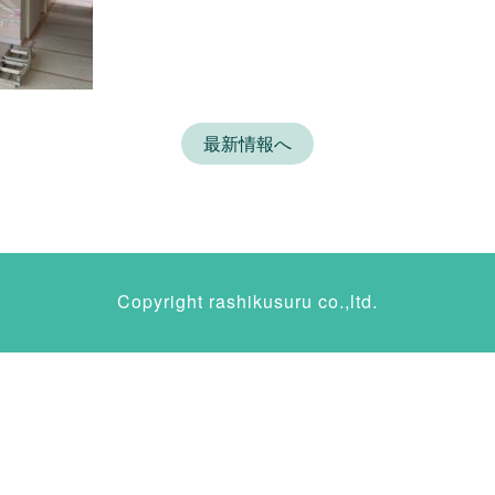
最新情報へ
Copyright rashikusuru co.,ltd.