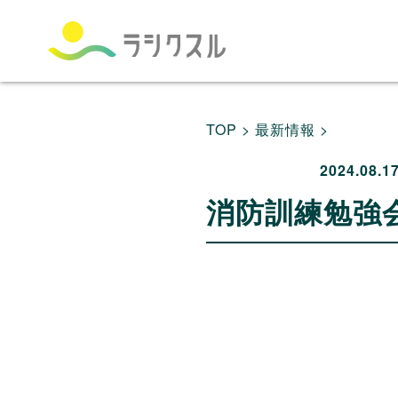
TOP >
最新情報 >
2024.08.1
消防訓練勉強
動
画
プ
レ
ー
ヤ