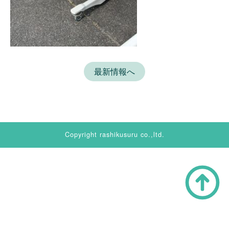
最新情報へ
Copyright rashikusuru co.,ltd.