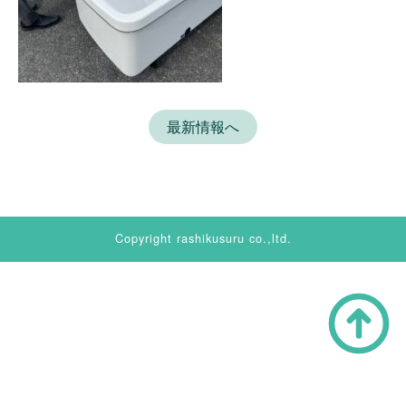
最新情報へ
Copyright rashikusuru co.,ltd.